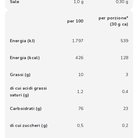
Sale
1,0 g
0,30 g
per porzione*
per 100
(30 g ca)
Energia (kJ)
1.797
539
Energia (kcal)
426
128
Grassi (g)
10
3
di cui acidi grassi
1,2
0,4
saturi (g)
Carboidrati (g)
76
23
di cui zuccheri (g)
0,5
0,2