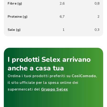
Fibre (g)
2,6
0,8
Proteine (g)
6,7
2
Sale (g)
1
0,3
I prodotti Selex arrivano
anche a casa tua
Ordina i tuoi prodotti preferiti su
CosìComodo
,
il sito ufficiale per la spesa online dei
supermercati del
Gruppo Selex