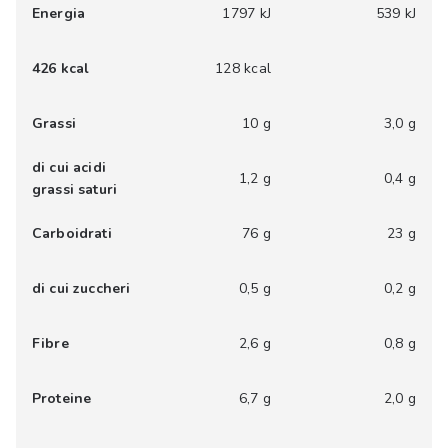
Energia
1797 kJ
539 kJ
426 kcal
128 kcal
Grassi
10 g
3,0 g
di cui acidi
1,2 g
0,4 g
grassi saturi
Carboidrati
76 g
23 g
di cui zuccheri
0,5 g
0,2 g
Fibre
2,6 g
0,8 g
Proteine
6,7 g
2,0 g