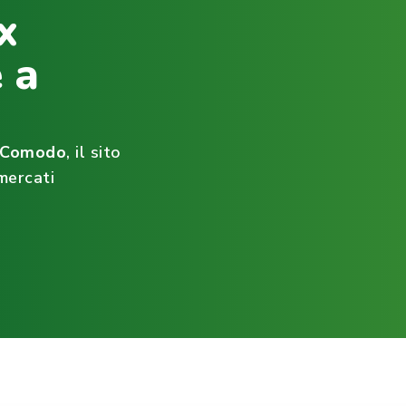
x
 a
ìComodo
, il sito
mercati