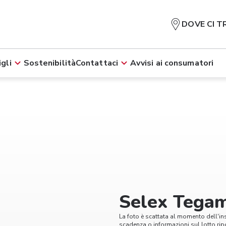
DOVE CI T
gli
Sostenibilità
Contattaci
Avvisi ai consumatori
Selex Tega
La foto è scattata al momento dell'in
scadenza o informazioni sul lotto ripo