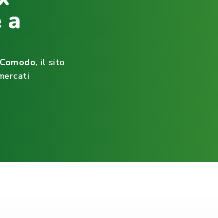
 a
ìComodo
, il sito
mercati