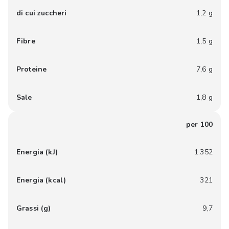
di cui zuccheri
1,2 g
Fibre
1,5 g
Proteine
7,6 g
Sale
1,8 g
per 100
Energia (kJ)
1.352
Energia (kcal)
321
Grassi (g)
9,7