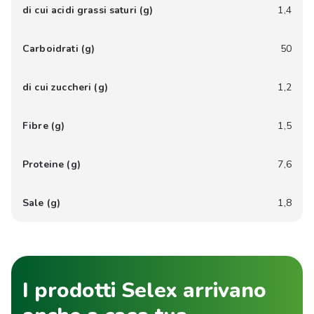
di cui acidi grassi saturi (g)
1,4
Carboidrati (g)
50
di cui zuccheri (g)
1,2
Fibre (g)
1,5
Proteine (g)
7,6
Sale (g)
1,8
I prodotti Selex arrivano