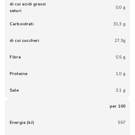
di cui acidi grassi
0,0 g
saturi
Carboidrati
31,3 g
di cui zuccheri
27,3g
Fibre
0,5 g
Proteine
1,0 g
Sale
3,1 g
per 100
Energia (kJ)
557