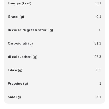
Energia (kcal)
131
Grassi (g)
0,1
di cui acidi grassi saturi (g)
0
Carboidrati (g)
31,3
di cui zuccheri (g)
27,3
Fibre (g)
0,5
Proteine (g)
1
Sale (g)
3,1