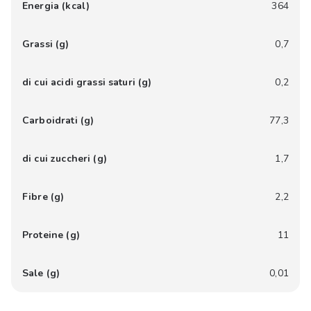
Energia (kcal)
364
Grassi (g)
0,7
di cui acidi grassi saturi (g)
0,2
Carboidrati (g)
77,3
di cui zuccheri (g)
1,7
Fibre (g)
2,2
Proteine (g)
11
Sale (g)
0,01