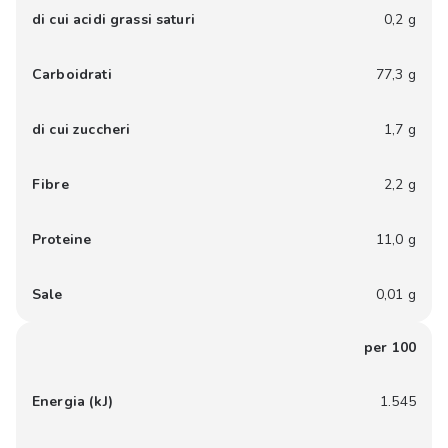
di cui acidi grassi saturi
0,2 g
Carboidrati
77,3 g
di cui zuccheri
1,7 g
Fibre
2,2 g
Proteine
11,0 g
Sale
0,01 g
per 100
Energia (kJ)
1.545