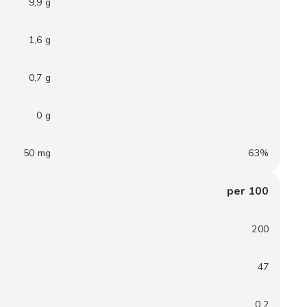
9,9 g
1,6 g
0,7 g
0 g
50 mg
63%
per 100
200
47
0,2