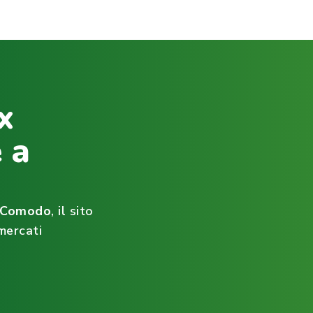
x
 a
ìComodo
, il sito
mercati