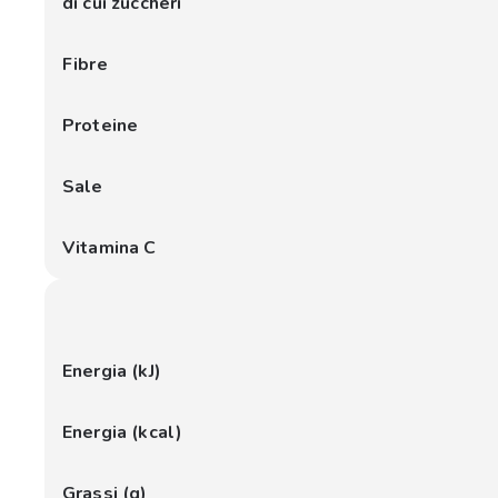
di cui zuccheri
Fibre
Proteine
Sale
Vitamina C
Energia (kJ)
Energia (kcal)
Grassi (g)