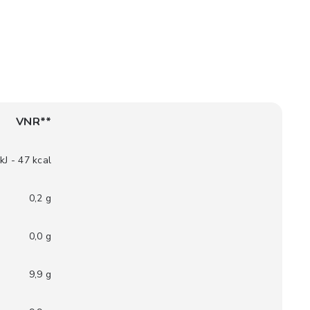
VNR**
kJ - 47 kcal
0,2 g
0,0 g
9,9 g