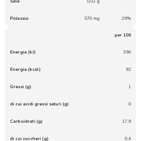
Sale
0,02 g
Potassio
570 mg
29%
per 100
Energia (kJ)
390
Energia (kcal)
92
Grassi (g)
1
di cui acidi grassi saturi (g)
0
Carboidrati (g)
17,9
di cui zuccheri (g)
0,4