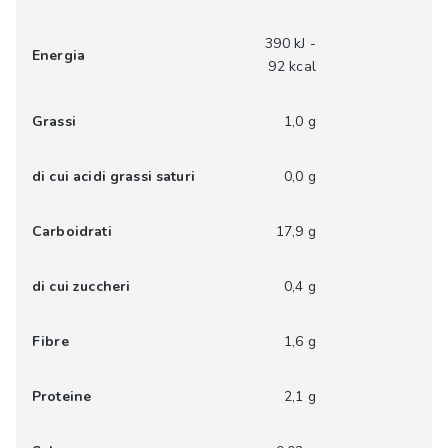
390 kJ -
Energia
92 kcal
Grassi
1,0 g
di cui acidi grassi saturi
0,0 g
Carboidrati
17,9 g
di cui zuccheri
0,4 g
Fibre
1,6 g
Proteine
2,1 g