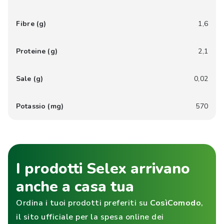
Fibre (g)
1,6
Proteine (g)
2,1
Sale (g)
0,02
Potassio (mg)
570
I prodotti Selex arrivano
anche a casa tua
Ordina i tuoi prodotti preferiti su
CosìComodo
,
il sito ufficiale per la spesa online dei