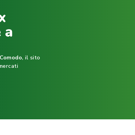
x
 a
ìComodo
, il sito
mercati