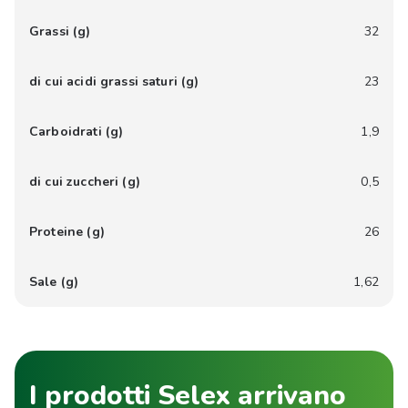
Grassi (g)
32
di cui acidi grassi saturi (g)
23
Carboidrati (g)
1,9
di cui zuccheri (g)
0,5
Proteine (g)
26
Sale (g)
1,62
I prodotti Selex arrivano