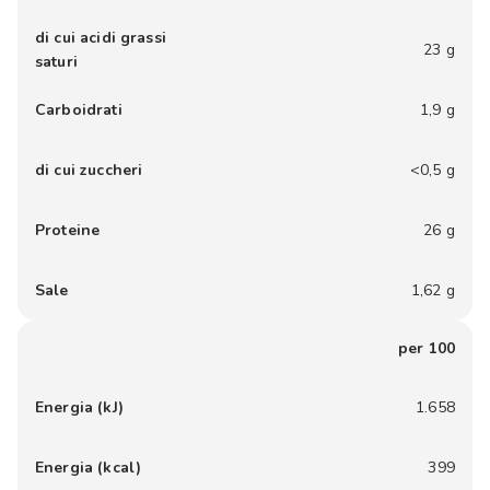
di cui acidi grassi
23 g
saturi
Carboidrati
1,9 g
di cui zuccheri
<0,5 g
Proteine
26 g
Sale
1,62 g
per 100
Energia (kJ)
1.658
Energia (kcal)
399