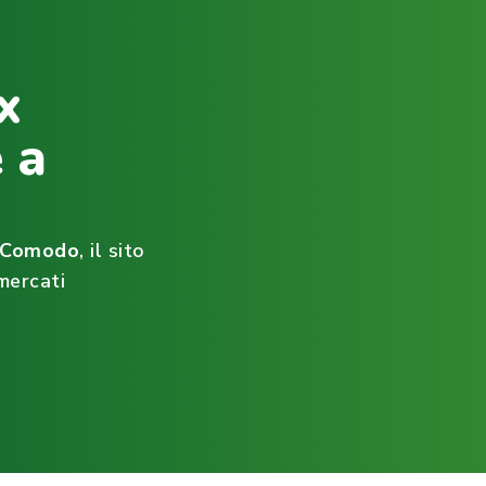
x
 a
ìComodo
, il sito
mercati