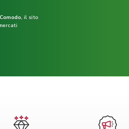
ìComodo
, il sito
mercati