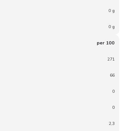
0 g
0 g
per 100
271
66
0
0
2,3