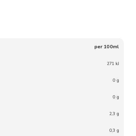
per 100ml
271 kJ
0 g
0 g
2,3 g
0,3 g