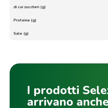
di cui zuccheri (g)
Proteine (g)
Sale (g)
I prodotti Sele
arrivano anche