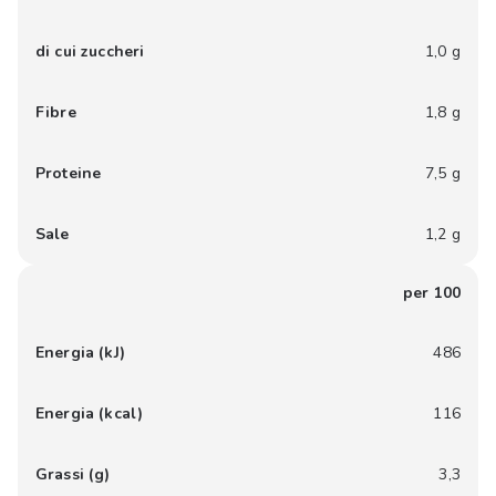
di cui zuccheri
1,0 g
Fibre
1,8 g
Proteine
7,5 g
Sale
1,2 g
per 100
Energia (kJ)
486
Energia (kcal)
116
Grassi (g)
3,3