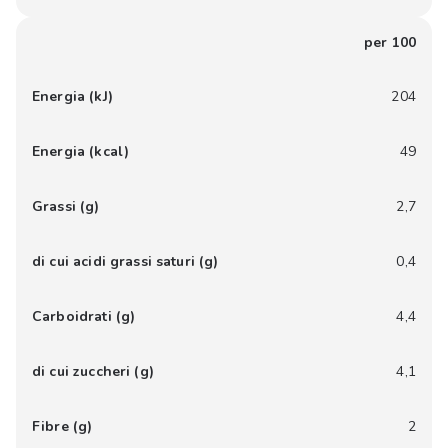
per 100
Energia (kJ)
204
Energia (kcal)
49
Grassi (g)
2,7
di cui acidi grassi saturi (g)
0,4
Carboidrati (g)
4,4
di cui zuccheri (g)
4,1
Fibre (g)
2