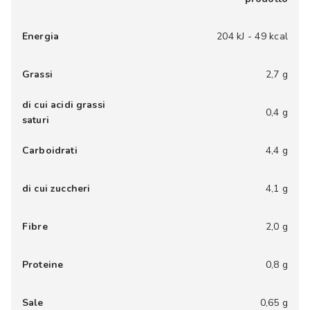
Energia
204 kJ - 49 kcal
Grassi
2,7 g
di cui acidi grassi
0,4 g
saturi
Carboidrati
4,4 g
di cui zuccheri
4,1 g
Fibre
2,0 g
Proteine
0,8 g
Sale
0,65 g