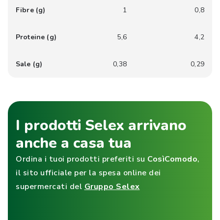
Fibre (g)
1
0,8
Proteine (g)
5,6
4,2
Sale (g)
0,38
0,29
I prodotti Selex arrivano
anche a casa tua
Ordina i tuoi prodotti preferiti su
CosìComodo
,
il sito ufficiale per la spesa online dei
supermercati del
Gruppo Selex