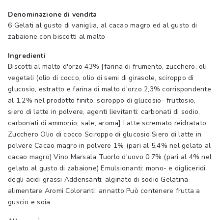
Denominazione di vendita
6 Gelati al gusto di vaniglia, al cacao magro ed al gusto di
zabaione con biscotti al malto
Ingredienti
Biscotti al malto d'orzo 43% [farina di frumento, zucchero, oli
vegetali (olio di cocco, olio di semi di girasole, sciroppo di
glucosio, estratto e farina di malto d'orzo 2,3% corrispondente
al 1,2% nel prodotto finito, sciroppo di glucosio- fruttosio,
siero di latte in polvere, agenti lievitanti: carbonati di sodio,
carbonati di ammonio; sale, aroma] Latte scremato reidratato
Zucchero Olio di cocco Sciroppo di glucosio Siero di latte in
polvere Cacao magro in polvere 1% (pari al 5,4% nel gelato al
cacao magro) Vino Marsala Tuorlo d'uovo 0,7% (pari al 4% nel
gelato al gusto di zabaione) Emulsionanti: mono- e digliceridi
degli acidi grassi Addensanti: alginato di sodio Gelatina
alimentare Aromi Coloranti: annatto Può contenere frutta a
guscio e soia