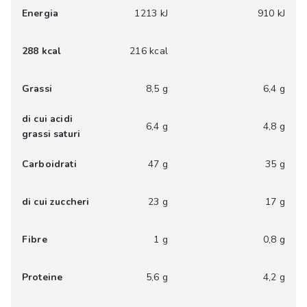
Energia
1213 kJ
910 kJ
288 kcal
216 kcal
Grassi
8,5 g
6,4 g
di cui acidi
6,4 g
4,8 g
grassi saturi
Carboidrati
47 g
35 g
di cui zuccheri
23 g
17 g
Fibre
1 g
0,8 g
Proteine
5,6 g
4,2 g