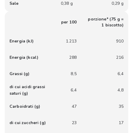
Sale
0,38 g
0,29 g
porzione* (75 g =
per 100
1 biscotto)
Energia (kJ)
1.213
910
Energia (kcal)
288
216
Grassi (g)
8,5
6,4
di cui acidi grassi
6,4
4,8
saturi (g)
Carboidrati (g)
47
35
di cui zuccheri (g)
23
17