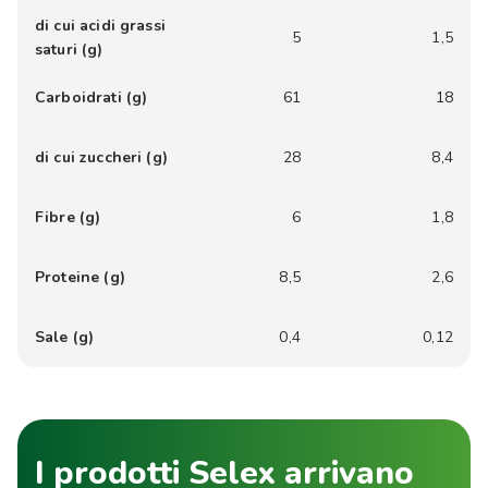
di cui acidi grassi
5
1,5
saturi (g)
Carboidrati (g)
61
18
di cui zuccheri (g)
28
8,4
Fibre (g)
6
1,8
Proteine (g)
8,5
2,6
Sale (g)
0,4
0,12
I prodotti Selex arrivano