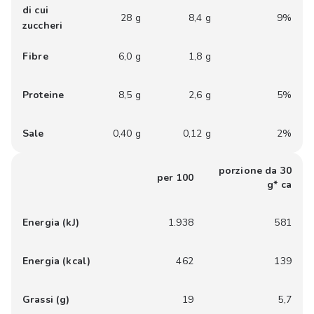
di cui
28 g
8,4 g
9%
zuccheri
Fibre
6,0 g
1,8 g
Proteine
8,5 g
2,6 g
5%
Sale
0,40 g
0,12 g
2%
porzione da 30
per 100
g* ca
Energia (kJ)
1.938
581
Energia (kcal)
462
139
Grassi (g)
19
5,7