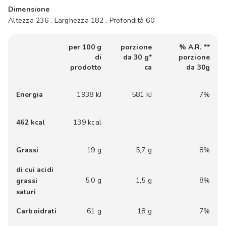
Dimensione
Altezza 236 , Larghezza 182 , Profondità 60
per 100 g
porzione
% A.R. **
di
da 30 g*
porzione
prodotto
ca
da 30g
Energia
1938 kJ
581 kJ
7%
462 kcal
139 kcal
Grassi
19 g
5,7 g
8%
di cui acidi
5,0 g
1,5 g
8%
grassi
saturi
Carboidrati
61 g
18 g
7%