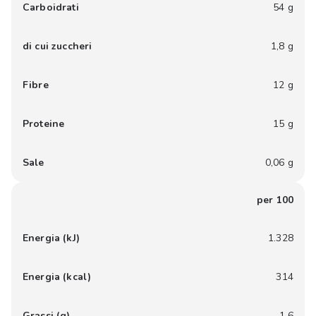
Carboidrati
54 g
di cui zuccheri
1,8 g
Fibre
12 g
Proteine
15 g
Sale
0,06 g
per 100
Energia (kJ)
1.328
Energia (kcal)
314
Grassi (g)
1,6