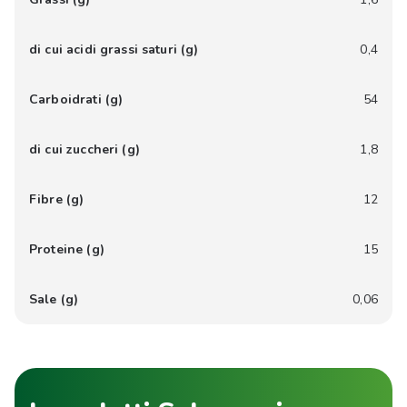
di cui acidi grassi saturi (g)
0,4
Carboidrati (g)
54
di cui zuccheri (g)
1,8
Fibre (g)
12
Proteine (g)
15
Sale (g)
0,06