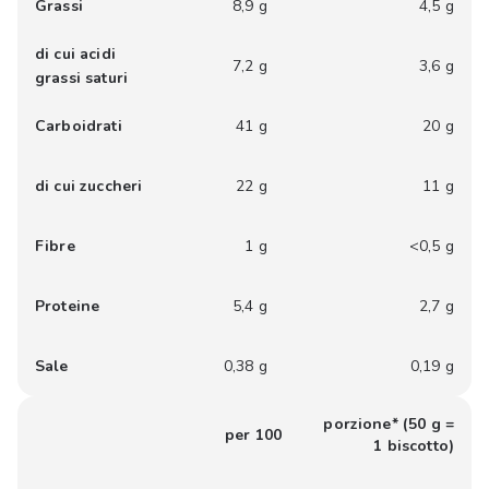
Grassi
8,9 g
4,5 g
di cui acidi
7,2 g
3,6 g
grassi saturi
Carboidrati
41 g
20 g
di cui zuccheri
22 g
11 g
Fibre
1 g
<0,5 g
Proteine
5,4 g
2,7 g
Sale
0,38 g
0,19 g
porzione* (50 g =
per 100
1 biscotto)