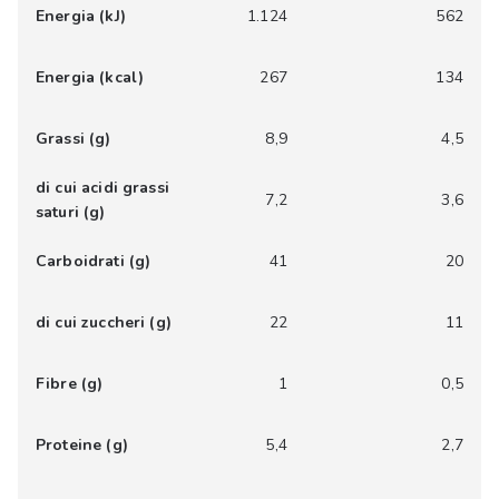
Energia (kJ)
1.124
562
Energia (kcal)
267
134
Grassi (g)
8,9
4,5
di cui acidi grassi
7,2
3,6
saturi (g)
Carboidrati (g)
41
20
di cui zuccheri (g)
22
11
Fibre (g)
1
0,5
Proteine (g)
5,4
2,7