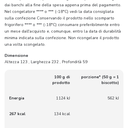
dai banchi alla fine della spesa appena prima del pagamento.
Nel congelatore **** o *** (-18°C) vedi la data consigliata
sulla confezione Conservando il prodotto nello scomparto
frigorifero **** o *** (-18°C) consumare preferibilmente entro
un mese dall'acquisto e, comunque, entro la data di durabilità
minima indicata sulla confezione. Non ricongelare il prodotto
una volta scongelato.
Dimensione
Altezza 123 , Larghezza 232 , Profondità 59
100 g di
porzione* (50 g = 1
prodotto
biscotto)
Energia
1124 kJ
562 kJ
267 kcal
134 kcal