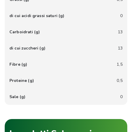
di cui acidi grassi saturi (g)
0
Carboidrati (g)
13
di cui zuccheri (g)
13
Fibre (g)
1,5
Proteine (g)
0,5
Sale (g)
0