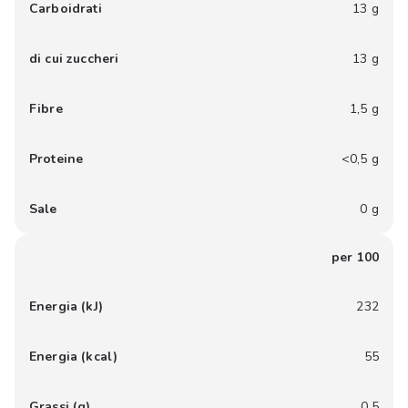
Carboidrati
13 g
di cui zuccheri
13 g
Fibre
1,5 g
Proteine
<0,5 g
Sale
0 g
per 100
Energia (kJ)
232
Energia (kcal)
55
Grassi (g)
0,5