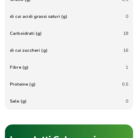
di cui acidi grassi saturi (g)
0
Carboidrati (g)
18
di cui zuccheri (g)
16
Fibre (g)
1
Proteine (g)
0,5
Sale (g)
0