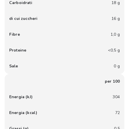
Carboidrati
18 g
di cui zuccheri
16 g
Fibre
1,0 g
Proteine
<0,5 g
Sale
0 g
per 100
Energia (kJ)
304
Energia (kcal)
72
Grassi (g)
0,5