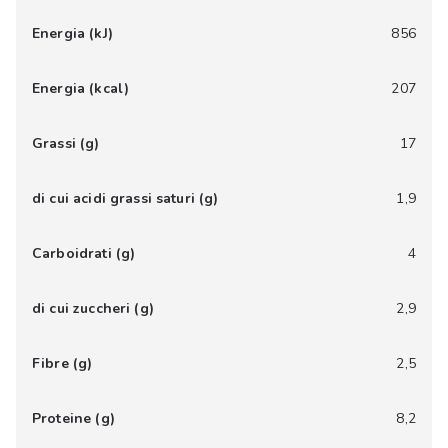
Energia (kJ)
856
Energia (kcal)
207
Grassi (g)
17
di cui acidi grassi saturi (g)
1,9
Carboidrati (g)
4
di cui zuccheri (g)
2,9
Fibre (g)
2,5
Proteine (g)
8,2