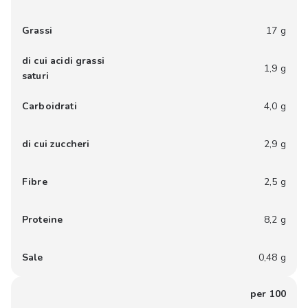
Grassi
17 g
di cui acidi grassi
1,9 g
saturi
Carboidrati
4,0 g
di cui zuccheri
2,9 g
Fibre
2,5 g
Proteine
8,2 g
Sale
0,48 g
per 100