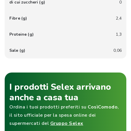
di cui zuccheri (g)
0
Fibre (g)
2,4
Proteine (g)
1,3
Sale (g)
0,06
I prodotti Selex arrivano
anche a casa tua
Ordina i tuoi prodotti preferiti su
CosìComodo
,
il sito ufficiale per la spesa online dei
supermercati del
Gruppo Selex