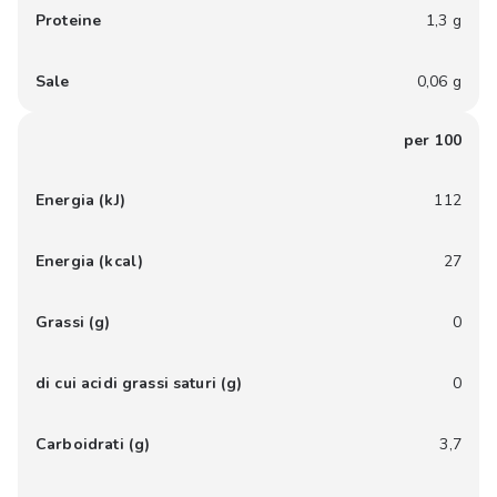
Proteine
1,3 g
Sale
0,06 g
per 100
Energia (kJ)
112
Energia (kcal)
27
Grassi (g)
0
di cui acidi grassi saturi (g)
0
Carboidrati (g)
3,7