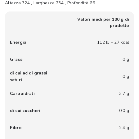
Altezza 324 , Larghezza 234 , Profondità 66
Valori medi per 100 g di
prodotto
Energia
112 kJ - 27 kcal
Grassi
0 g
di cui acidi grassi
0 g
saturi
Carboidrati
3,7 g
di cui zuccheri
0,0 g
Fibre
2,4 g