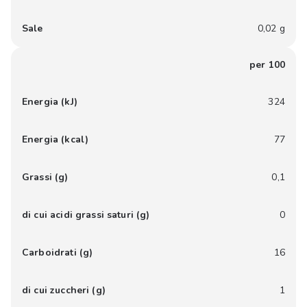
Sale
0,02 g
per 100
Energia (kJ)
324
Energia (kcal)
77
Grassi (g)
0,1
di cui acidi grassi saturi (g)
0
Carboidrati (g)
16
di cui zuccheri (g)
1