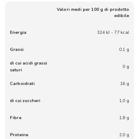
Valori medi per 100 g di prodotto
edibile
Energia
324 kJ - 77 kcal
Grassi
0,1 g
di cui acidi grassi
0 g
saturi
Carboidrati
16 g
di cui zuccheri
1,0 g
Fibre
1,8 g
Proteine
2,0 g