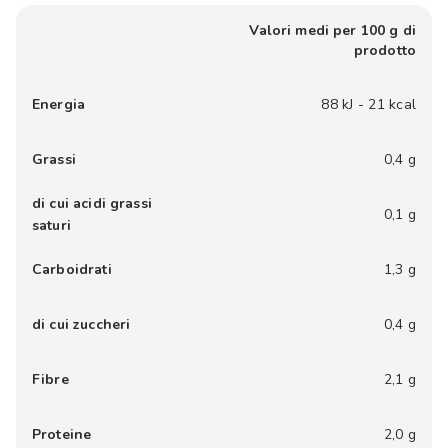
Valori medi per 100 g di
prodotto
Energia
88 kJ - 21 kcal
Grassi
0,4 g
di cui acidi grassi
0,1 g
saturi
Carboidrati
1,3 g
di cui zuccheri
0,4 g
Fibre
2,1 g
Proteine
2,0 g