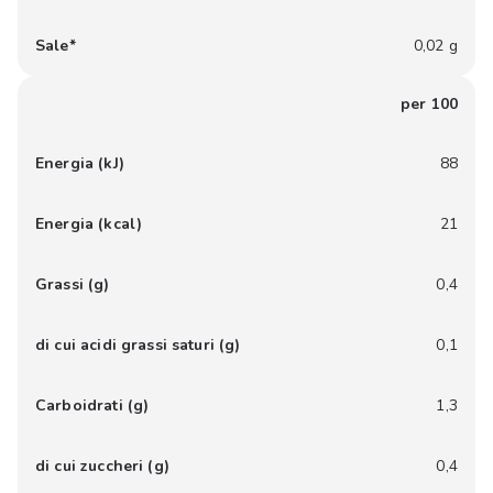
Sale*
0,02 g
per 100
Energia (kJ)
88
Energia (kcal)
21
Grassi (g)
0,4
di cui acidi grassi saturi (g)
0,1
Carboidrati (g)
1,3
di cui zuccheri (g)
0,4