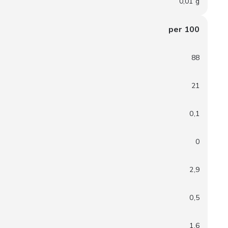
0,01 g
per 100
88
21
0,1
0
2,9
0,5
1,6