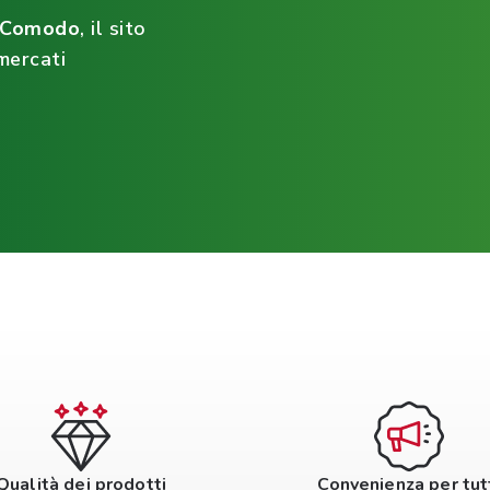
ìComodo
, il sito
mercati
Qualità dei prodotti
Convenienza per tut