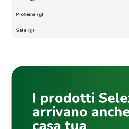
Proteine (g)
Sale (g)
I prodotti Sele
arrivano anche
casa tua