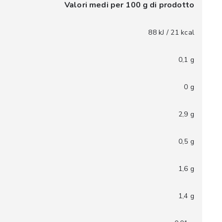
Valori medi per 100 g di prodotto
88 kJ / 21 kcal
0,1 g
0 g
2,9 g
0,5 g
1,6 g
1,4 g