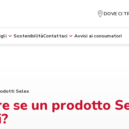
DOVE CI T
gli
Sostenibilità
Contattaci
Avvisi ai consumatori
rodotti Selex
e se un prodotto S
i?