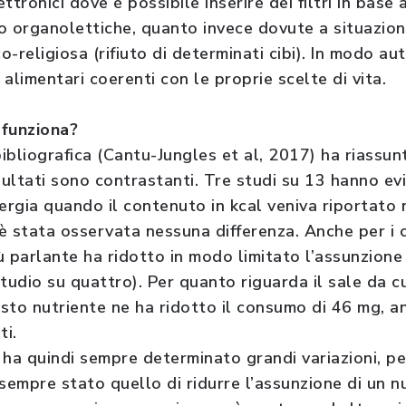
tronici dove è possibile inserire dei filtri in base 
o organolettiche, quanto invece dovute a situazione
co-religiosa (rifiuto di determinati cibi). In modo a
alimentari coerenti con le proprie scelte di vita.
 funziona?
bliografica (Cantu-Jungles et al, 2017) ha riassunt
sultati sono contrastanti. Tre studi su 13 hanno ev
nergia quando il contenuto in kcal veniva riportato 
è stata osservata nessuna differenza. Anche per i c
ù parlante ha ridotto in modo limitato l’assunzione
tudio su quattro). Per quanto riguarda il sale da cu
sto nutriente ne ha ridotto il consumo di 46 mg, a
ti.
 ha quindi sempre determinato grandi variazioni, 
sempre stato quello di ridurre l’assunzione di un n