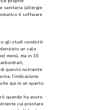
alle proprie
 sanitaria (allergie
utomatico il software
o gli studi condotti
idenziato un calo
nel menù, ma in 10
arboidrati,
 di questo nutriente
cina, l’indicazione
nche qui in un quarto
però quando ha avuto
utriente cui prestare