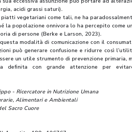
a sua eccessiva assunzione può portare ad alterazi
rgia, acidi grassi saturi).
i piatti vegetariani come tali, ne ha paradossalment
é la popolazione onnivora lo ha percepito come u
goria di persone (Berke e Larson, 2023).
 questa modalità di comunicazione con il consumat
ioni può generare confusione e ridurre così l’utilit
sere un utile strumento di prevenzione primaria, ma
va definita con grande attenzione per evitar
lippo - Ricercatore in Nutrizione Umana
rarie, Alimentari e Ambientali
 del Sacro Cuore