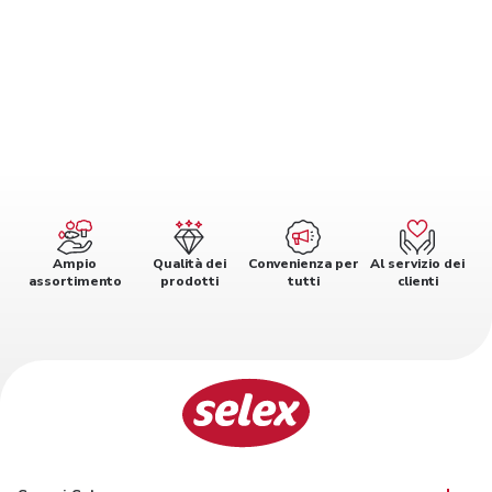
Ampio
Qualità dei
Convenienza per
Al servizio dei
assortimento
prodotti
tutti
clienti