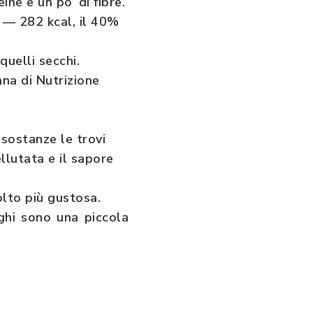
ne e un po’ di fibre.
e — 282 kcal, il 40%
quelli secchi.
ana di Nutrizione
 sostanze le trovi
llutata e il sapore
olto più gustosa.
nghi sono una piccola