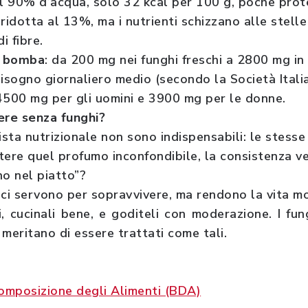
 il 90% d’acqua, solo 32 kcal per 100 g, poche protei
ridotta al 13%, ma i nutrienti schizzano alle stell
i fibre.
na bomba
: da 200 mg nei funghi freschi a 2800 mg in 
bisogno giornaliero medio (secondo la Società Itali
4500 mg per gli uomini e 3900 mg per le donne.
ere senza funghi?
ista nutrizionale non sono indispensabili: le stesse
tere quel profumo inconfondibile, la consistenza ve
no nel piatto”?
 ci servono per sopravvivere, ma rendono la vita m
i, cucinali bene, e goditeli con moderazione. I fu
meritano di essere trattati come tali.
composizione degli Alimenti (BDA)