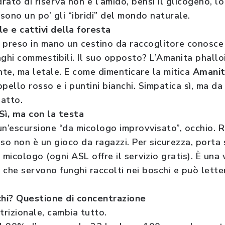
oidrato di riserva non è l’amido, bensì il glicogeno, 
 sono un po’ gli “ibridi” del mondo naturale.
lle e cattivi della foresta
 preso in mano un cestino da raccoglitore conosce
nghi commestibili. Il suo opposto? L’Amanita phallo
nte, ma letale. E come dimenticare la mitica
Amanit
appello rosso e i puntini bianchi. Simpatica sì, ma d
atto.
Sì, ma con la testa
i un’escursione “da micologo improvvisato”, occhio.
o non è un gioco da ragazzi. Per sicurezza, porta 
 micologo (ogni ASL offre il servizio gratis). È una 
i che servono funghi raccolti nei boschi e può lette
chi? Questione di concentrazione
trizionale, cambia tutto.