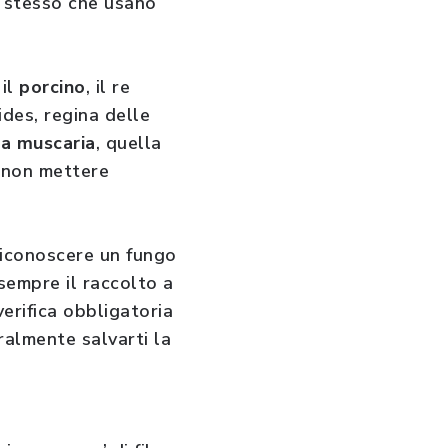
lo stesso che usano
 il
porcino
, il re
ides, regina delle
a muscaria
, quella
a non mettere
 Riconoscere un fungo
sempre il raccolto a
verifica obbligatoria
ralmente salvarti la