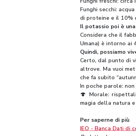
Funghi freschi: circa
Funghi secchi: acqua 
di proteine e il 10% d
Il potassio poi è u
Considera che il fab
Umana) è intorno ai 
Quindi, possiamo viv
Certo, dal punto di v
altrove. Ma vuoi met
che fa subito “autun
In poche parole: non
🍄 Morale: rispettal
magia della natura e 
Per saperne di più
IEO - Banca Dati di 