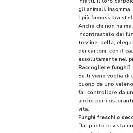
Infatti, il loro carb
gli animali. Insomma,
I più famosi: tra ste
Anche chi non ha mai
incontrastato dei fu
tossine: bella, elega
dei cartoni, con il c
assolutamente nel pi
Raccogliere funghi? 
Se ti viene voglia d
buono da uno velenos
far controllare da un
anche per i ristorant
vita.
Funghi freschi o sec
Dal punto di vista nu