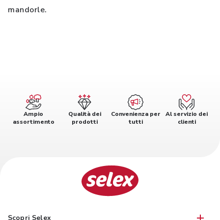
mandorle.
Ampio
Qualità dei
Convenienza per
Al servizio dei
assortimento
prodotti
tutti
clienti
Scopri Selex