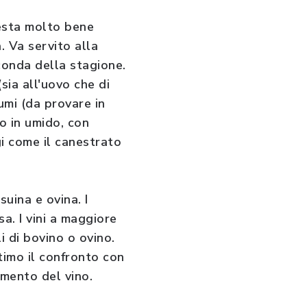
resta molto bene
. Va servito alla
econda della stagione.
(sia all'uovo che di
umi (da provare in
 o in umido, con
i come il canestrato
uina e ovina. I
a. I vini a maggiore
i di bovino o ovino.
timo il confronto con
amento del vino.