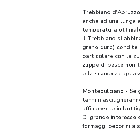
Trebbiano d'Abruzzo 
anche ad una lunga at
temperatura ottimale 
Il Trebbiano si abbina
grano duro) condite 
particolare con la zu
zuppe di pesce non t
o la scamorza appass
Montepulciano - Se g
tannini asciugheranno
affinamento in bottig
Di grande interesse e
formaggi pecorini a 