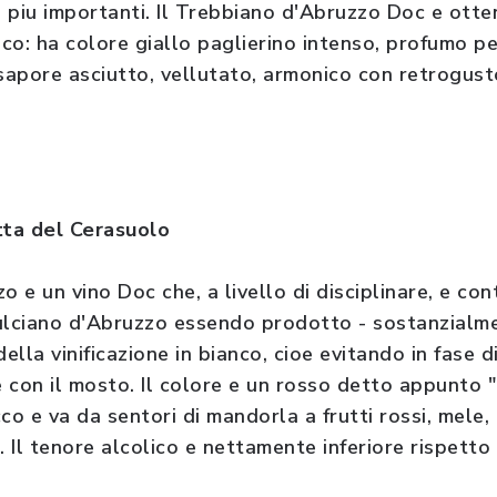
 i piu importanti. Il Trebbiano d'Abruzzo Doc e otte
co: ha colore giallo paglierino intenso, profumo pe
 sapore asciutto, vellutato, armonico con retrogu
utta del Cerasuolo
o e un vino Doc che, a livello di disciplinare, e co
lciano d'Abruzzo essendo prodotto - sostanzialme
lla vinificazione in bianco, cioe evitando in fase d
 con il mosto. Il colore e un rosso detto appunto "
co e va da sentori di mandorla a frutti rossi, mele
. Il tenore alcolico e nettamente inferiore rispett