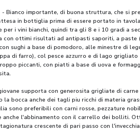
- Bianco importante, di buona struttura, che si p
tesa in bottiglia prima di essere portato in tavola
per i vini bianchi, quindi tra gli 8 e i 10 gradi a s
 con ottimi risultati ad antipasti saporiti, a paste 
con sughi a base di pomodoro, alle minestre di leg
ppa di farro), col pesce azzurro e di lago grigliato
roppo piccanti, con piatti a base di uova e formagg
ita.
iovane supporta con generosita grigliate di carne s
 la bocca anche dei tagli piu ricchi di materia grass
lia sono preferibili con carni rosse, pezzature nobil
 anche l'abbinamento con il carrello dei bolliti. Ot
stagionatura crescente di pari passo con l'invecchi