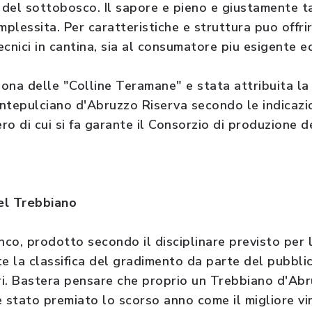
si del sottobosco. Il sapore e pieno e giustamente t
mplessita. Per caratteristiche e struttura puo offri
tecnici in cantina, sia al consumatore piu esigente e
ona delle "Colline Teramane" e stata attribuita l
ntepulciano d'Abruzzo Riserva secondo le indicazion
o di cui si fa garante il Consorzio di produzione de
del Trebbiano
nco, prodotto secondo il disciplinare previsto per 
 la classifica del gradimento da parte del pubbli
ori. Bastera pensare che proprio un Trebbiano d'Ab
e stato premiato lo scorso anno come il migliore vin