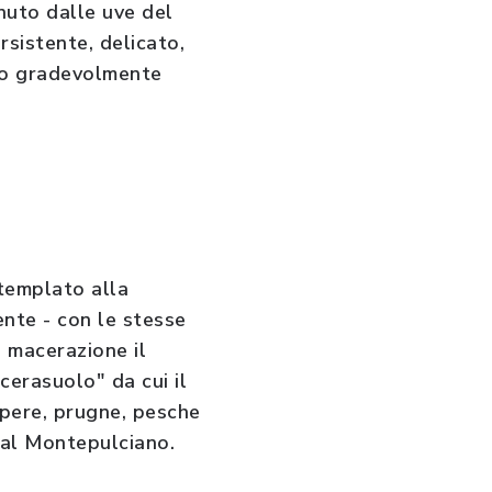
nuto dalle uve del
rsistente, delicato,
sto gradevolmente
ntemplato alla
nte - con le stesse
i macerazione il
cerasuolo" da cui il
, pere, prugne, pesche
o al Montepulciano.