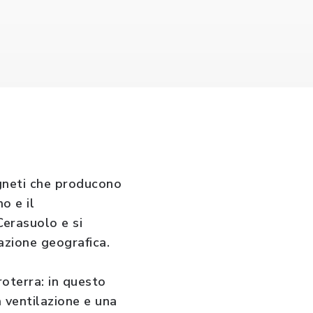
vigneti che producono
o e il
Cerasuolo e si
cazione geografica.
roterra: in questo
 ventilazione e una