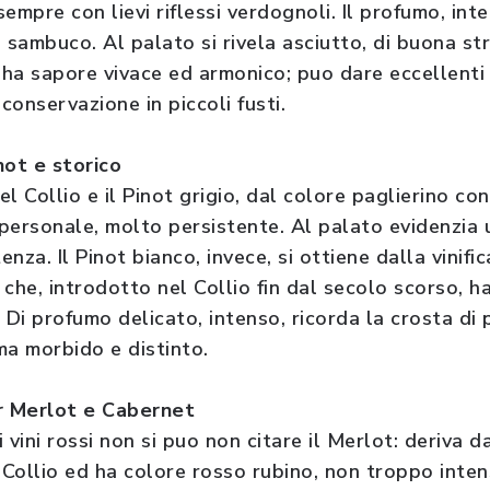
empre con lievi riflessi verdognoli. Il profumo, inte
il sambuco. Al palato si rivela asciutto, di buona s
e, ha sapore vivace ed armonico; puo dare eccellenti 
 conservazione in piccoli fusti.
inot e storico
 Collio e il Pinot grigio, dal colore paglierino con 
personale, molto persistente. Al palato evidenzia 
nza. Il Pinot bianco, invece, si ottiene dalla vinifi
 che, introdotto nel Collio fin dal secolo scorso, 
i profumo delicato, intenso, ricorda la crosta di p
ma morbido e distinto.
r Merlot e Cabernet
 vini rossi non si puo non citare il Merlot: deriva d
 Collio ed ha colore rosso rubino, non troppo inten