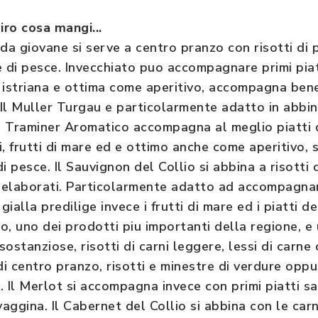
iro cosa mangi...
da giovane si serve a centro pranzo con risotti di p
 di pesce. Invecchiato puo accompagnare primi piatt
 istriana e ottima come aperitivo, accompagna bene 
Il Muller Turgau e particolarmente adatto in abbi
Il Traminer Aromatico accompagna al meglio piatti 
ei, frutti di mare ed e ottimo anche come aperitivo, 
 pesce. Il Sauvignon del Collio si abbina a risotti d
d elaborati. Particolarmente adatto ad accompagnar
gialla predilige invece i frutti di mare ed i piatti del
io, uno dei prodotti piu importanti della regione, e
stanziose, risotti di carni leggere, lessi di carne o
di centro pranzo, risotti e minestre di verdure opp
 Il Merlot si accompagna invece con primi piatti sap
lvaggina. Il Cabernet del Collio si abbina con le car