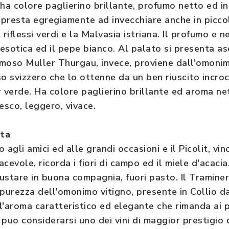
 ha colore paglierino brillante, profumo netto ed i
 presta egregiamente ad invecchiare anche in piccoli
 riflessi verdi e la Malvasia istriana. Il profumo e 
 esotica ed il pepe bianco. Al palato si presenta asc
famoso Muller Thurgau, invece, proviene dall'omoni
o svizzero che lo ottenne da un ben riuscito incroci
r verde. Ha colore paglierino brillante ed aroma net
esco, leggero, vivace.
lta
agli amici ed alle grandi occasioni e il Picolit, vin
cevole, ricorda i fiori di campo ed il miele d'acacia
ustare in buona compagnia, fuori pasto. Il Traminer
n purezza dell'omonimo vitigno, presente in Collio d
'aroma caratteristico ed elegante che rimanda ai pet
 puo considerarsi uno dei vini di maggior prestigio 