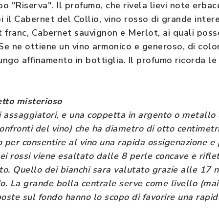
tipo "Riserva". Il profumo, che rivela lievi note erba
oi il Cabernet del Collio, vino rosso di grande inter
 franc, Cabernet sauvignon e Merlot, ai quali posso
. Se ne ottiene un vino armonico e generoso, di colo
ungo affinamento in bottiglia. Il profumo ricorda l
etto misterioso
i assaggiatori, e una coppetta in argento o metallo
onfronti del vino) che ha diametro di otto centimetr
 per consentire al vino una rapida ossigenazione e 
ei rossi viene esaltato dalle 8 perle concave e rifle
to. Quello dei bianchi sara valutato grazie alle 17 n
do. La grande bolla centrale serve come livello (ma
poste sul fondo hanno lo scopo di favorire una rapi