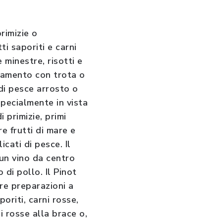
rimizie o
i saporiti e carni
minestre, risotti e
namento con trota o
di pesce arrosto o
specialmente in vista
i primizie, primi
e frutti di mare e
icati di pesce. Il
 un vino da centro
 di pollo. Il Pinot
ure preparazioni a
oriti, carni rosse,
ni rosse alla brace o,