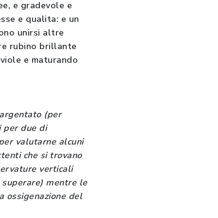
cee, e gradevole e
esse e qualita: e un
no unirsi altre
re rubino brillante
e viole e maturando
 argentato (per
i per due di
per valutarne alcuni
ttenti che si trovano
ervature verticali
i superare) mentre le
da ossigenazione del