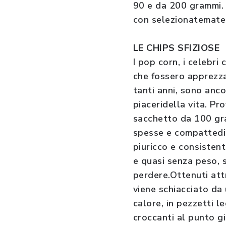
90 e da 200 grammi. 
con selezionatemater
LE CHIPS SFIZIOSE
I pop corn, i celebri
che fossero apprezza
tanti anni, sono anco
piaceridella vita. Pro
sacchetto da 100 gra
spesse e compattedi q
piuricco e consistent
e quasi senza peso, 
perdere.Ottenuti att
viene schiacciato da 
calore, in pezzetti 
croccanti al punto g