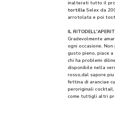
inalterati tutto il p
tortilla
Selex da 200 
arrotolata e poi tos
IL RITODELL'APERI
Gradevolmente amaro,
ogni occasione. Non 
gusto pieno, piace a 
chi ha problemi dilin
disponibile nella ver
rosso,dal sapore piu
fettina di aranciae c
peroriginali cocktai
come tuttigli altri p