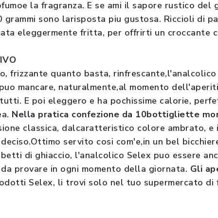
rofumoe la fragranza. E se ami il sapore rustico del 
grammi sono larisposta piu gustosa. Riccioli di pa
tata eleggermente fritta, per offrirti un croccante
TIVO
 frizzante quanto basta, rinfrescante,l'analcolico
puo mancare, naturalmente,al momento dell'aperiti
tutti. E poi eleggero e ha pochissime calorie, perf
ea.
Nella pratica confezione da 10bottigliette m
sione classica, dalcaratteristico colore ambrato, e i
 deciso.Ottimo servito cosi com'e,in un bel bicchie
ubetti di ghiaccio, l'analcolico Selex puo essere a
l, da provare in ogni momento della giornata.
Gli ape
rodotti Selex, li trovi solo nel tuo supermercato di 