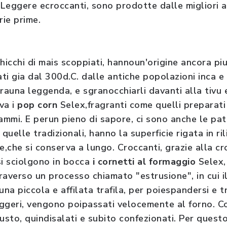
Leggere ecroccanti, sono prodotte dalle migliori a
ie prime.
 chicchi di mais scoppiati, hannoun'origine ancora pi
ti gia dal 300d.C. dalle antiche popolazioni inca 
rauna leggenda, e sgranocchiarli davanti alla tivu e
va i
pop corn
Selex,fragranti come quelli preparat
mmi. E perun pieno di sapore, ci sono anche le pata
uelle tradizionali, hanno la superficie rigata in ri
e,che si conserva a lungo. Croccanti, grazie alla c
si sciolgono in bocca
i cornetti al formaggio
Selex,
raverso un processo chiamato "estrusione", in cui i
una piccola e affilata trafila, per poiespandersi e t
leggeri, vengono poipassati velocemente al forno. C
iusto, quindisalati e subito confezionati. Per que