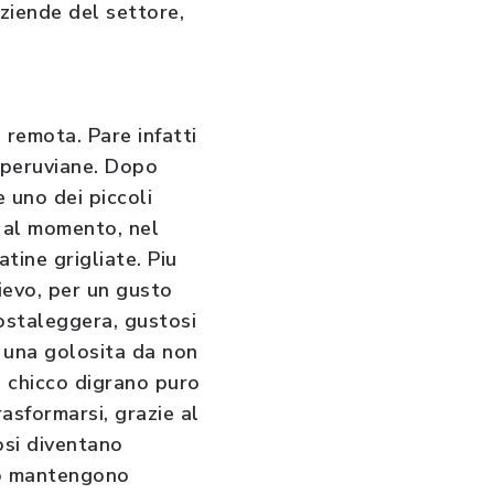
ziende del settore,
u remota. Pare infatti
e peruviane. Dopo
 uno dei piccoli
i al momento, nel
tine grigliate. Piu
lievo, per un gusto
rostaleggera, gustosi
 una golosita da non
l chicco digrano puro
rasformarsi, grazie al
osi diventano
sto mantengono