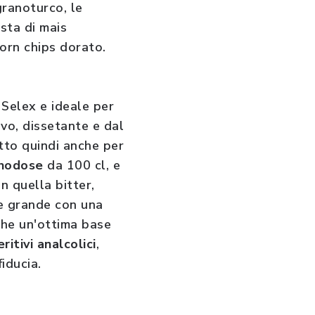
granoturco, le
sta di mais
 corn chips dorato.
 Selex e ideale per
vo, dissetante e dal
etto quindi anche per
onodose
da 100 cl, e
n quella bitter,
re grande con una
nche un'ottima base
ritivi analcolici
,
fiducia.