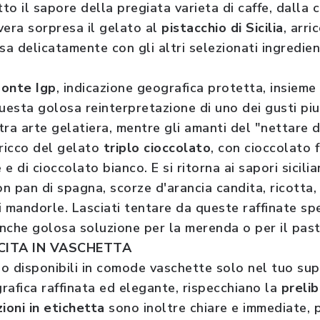
tto il sapore della pregiata varieta di caffe, dalla
vera sorpresa il gelato al
pistacchio di Sicilia
, arri
sa delicatamente con gli altri selezionati ingredien
monte Igp
, indicazione geografica protetta, insieme
uesta golosa reinterpretazione di uno dei gusti piu 
ra arte gelatiera, mentre gli amanti del "nettare d
 ricco del gelato
triplo cioccolato
, con cioccolato 
 e di cioccolato bianco. E si ritorna ai sapori sicili
con pan di spagna, scorze d'arancia candita, ricotta,
 mandorle. Lasciati tentare da queste raffinate spe
nche golosa soluzione per la merenda o per il pas
CITA IN VASCHETTA
no disponibili in comode vaschette solo nel tuo sup
grafica raffinata ed elegante, rispecchiano la
preli
zioni in etichetta
sono inoltre chiare e immediate, p