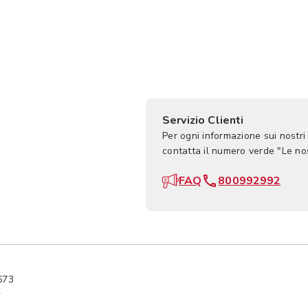
Servizio Clienti
Per ogni informazione sui nostri
contatta il numero verde "Le n
FAQ
800992992
673
y