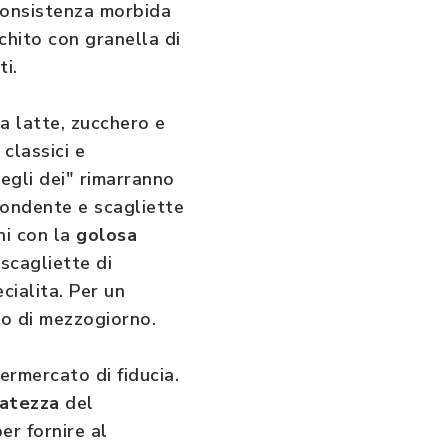
 consistenza morbida
cchito con granella di
ti.
 a latte, zucchero e
classici e
egli dei" rimarranno
fondente e scagliette
ani con la
golosa
 scagliette di
cialita. Per un
to di mezzogiorno.
ermercato di fiducia.
batezza
del
er fornire al