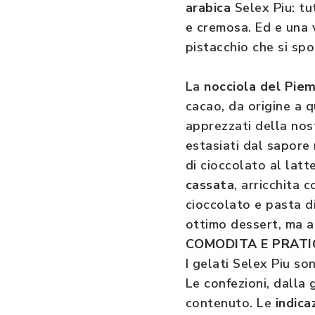
arabica
Selex Piu: tu
e cremosa. Ed e una 
pistacchio che si spo
La
nocciola del Pie
cacao, da origine a q
apprezzati della nost
estasiati dal sapore
di cioccolato al latte
cassata
, arricchita 
cioccolato e pasta di
ottimo dessert, ma a
COMODITA E PRATI
I gelati Selex Piu so
Le confezioni, dalla 
contenuto. Le
indica