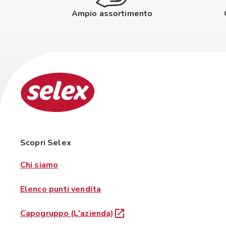
Ampio assortimento
Scopri Selex
Chi siamo
Elenco punti vendita
Capogruppo (L'azienda)