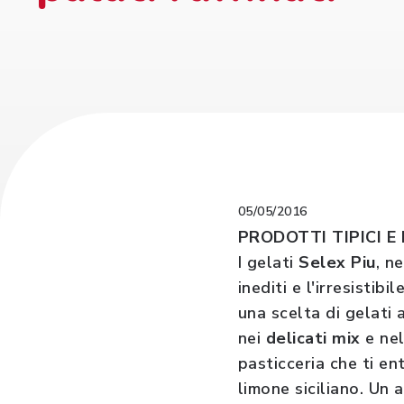
05/05/2016
PRODOTTI TIPICI E
I gelati
Selex Piu
, n
inediti e l'irresisti
una scelta di gelati 
nei
delicati mix
e ne
pasticceria che ti en
limone siciliano. Un 