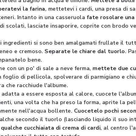
etteteli a bagno in acqua e limone.
Mettete a bolli
eratevi la farina
, mettetevi i cardi, una presa di sa
teneri. Intanto in una casseruola
fate rosolare una 
di scolati, lasciate insaporire, coprite con brodo v
i ingredienti si sono ben amalgamati frullate il tut
eneo e cremoso.
Separate le chiare dal tuorlo
. Pa
mpanatelo bene.
e con un po' di sale a neve ferma,
mettete due cu
 foglio di pellicola, spolverare di parmigiano e ch
a che racchiude l'albume.
e adatta a essere esposta al calore, cuocete l'alb
menti, una volta che ha preso la forma, aprite la pel
tamente nell'acqua bollente.
Cuocetelo pochi secon
alche secondo il tuorlo (lasciando liquido il suo in
qualche cucchiaiata di crema di cardi
, al centro l