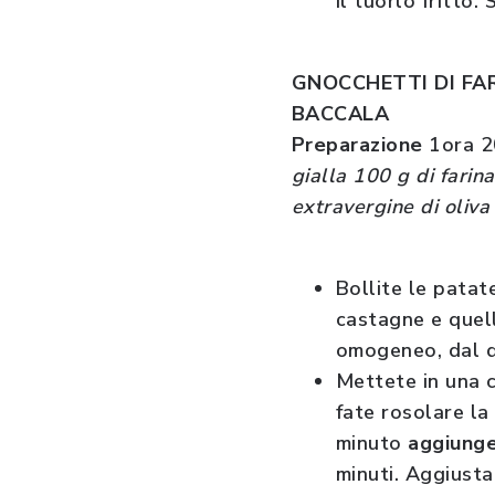
il tuorlo fritto
GNOCCHETTI DI FA
BACCALA
Preparazione
1ora 2
gialla 100 g di farin
extravergine di oliv
Bollite le patat
castagne e quel
omogeneo, dal qu
Mettete in una c
fate rosolare la
minuto
aggiung
minuti. Aggiusta