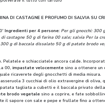
. Spolverate il tutto con tartufo
RINA DI CASTAGNE E PROFUMO DI SALVIA SU CR
0'
Ingredienti
per 4 persone
:
Per gli gnocchi: 300 
a di castagne 50 g di farina 00 sale; salvia Per la cr
a 300 g di baccala dissalato 50 g di patate brodo v
e. Pelatele e schiacciatele ancora calde. Incorporate
la 00,
impastate velocemente
sino a ottenere un
ale ricaverete degli gnocchetti di media misura.
asseruola 3 cucchiai di olio extravergine di oliva,
 patata tagliata a cubetti e il baccala privato del
ete brodo vegetale
sino a coprire, e fate sobbollir
te il sapore con sale e pepe e frullate fino a ott