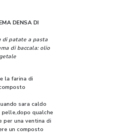
EMA DENSA DI
g di patate a pasta
ema di baccala: olio
egetale
 la farina di
 composto
 quando sara caldo
la pelle,dopo qualche
e per una ventina di
enere un composto