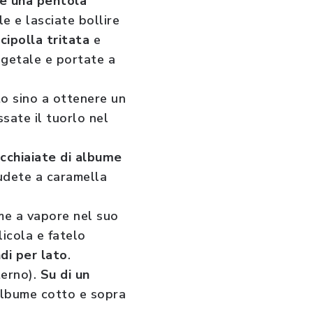
re una pentola
le e lasciate bollire
cipolla tritata
e
egetale e portate a
to sino a ottenere un
ssate il tuorlo nel
cchiaiate di albume
iudete a caramella
ume a vapore nel suo
licola e fatelo
di per lato
.
terno).
Su di un
'albume cotto e sopra