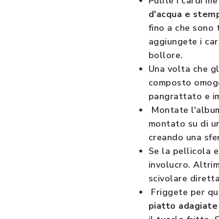
Pulite i cardi m
d'acqua e stemp
fino a che sono 
aggiungete i car
bollore.
Una volta che gl
composto omog
pangrattato e i
Montate l'album
montato su di un
creando una sfer
Se la pellicola 
involucro. Altri
scivolare diret
Friggete per qu
piatto adagiate 