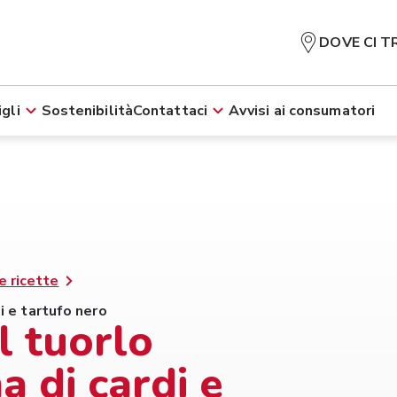
DOVE CI T
gli
Sostenibilità
Contattaci
Avvisi ai consumatori
e ricette
i e tartufo nero
 tuorlo
a di cardi e