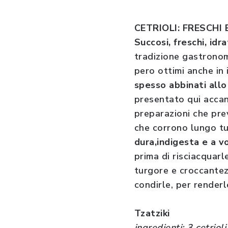
CETRIOLI: FRESCHI 
Succosi, freschi, idra
tradizione gastronom
pero ottimi anche in
spesso abbinati allo
presentato qui accanto
preparazioni che prev
che corrono lungo tu
dura,indigesta e a v
prima di risciacquar
turgore e croccantez
condirle, per render
Tzatziki
ingredienti: 3 cetriol