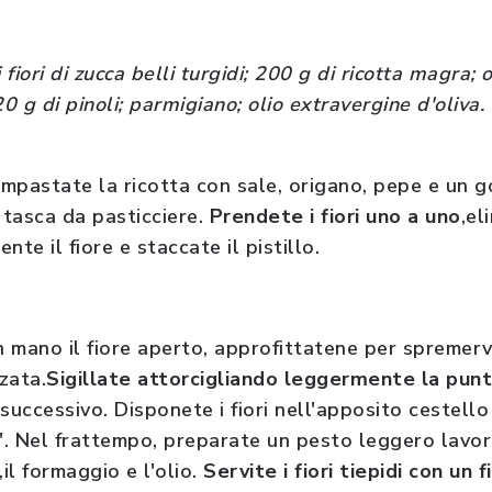
 fiori di zucca belli turgidi; 200 g di ricotta magra; 
 20 g di pinoli; parmigiano; olio extravergine d'oliva.
 impastate la ricotta con sale, origano, pepe e un go
a tasca da pasticciere.
Prendete i fiori uno a uno
,el
nte il fiore e staccate il pistillo.
 mano il fiore aperto, approfittatene per spremerv
zata.
Sigillate attorcigliando leggermente la punt
 successivo. Disponete i fiori nell'apposito cestello
'. Nel frattempo, preparate un pesto leggero lavor
o,il formaggio e l'olio.
Servite i fiori tiepidi con un f