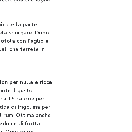
minate la parte
tela spurgare. Dopo
iotola con l'aglio e
uali che terrete in
Non per nulla e ricca
ante il gusto
ca 15 calorie per
dda di frigo, ma per
al rum. Ottima anche
edonie di frutta
co.
Oggi se ne