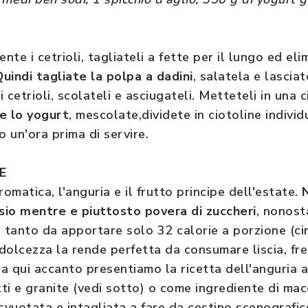
te i cetrioli, tagliateli a fette per il lungo ed eli
uindi tagliate la polpa a dadini
, salatela e lascia
i cetrioli, scolateli e asciugateli. Metteteli in una c
e lo yogurt
, mescolate,dividete in ciotoline individ
o un'ora prima di servire.
RE
romatica, l'anguria e il frutto principe dell'estate.
sio mentre e piuttosto povera di zuccheri
, nonost
tanto da apportare solo 32 calorie a porzione (cir
dolcezza la rende perfetta da consumare liscia, fre
la qui accanto presentiamo la ricetta dell'anguria 
ti e granite (vedi sotto) o come ingrediente di mac
 svuotata e intagliata a fare da cestino scenografi