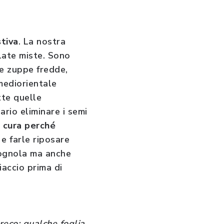
stiva
. La nostra
alate miste. Sono
 e zuppe fredde,
 mediorientale
utte quelle
ario eliminare i semi
n cura perché
 e farle riposare
rognola ma anche
iaccio prima di
greco; qualche foglia