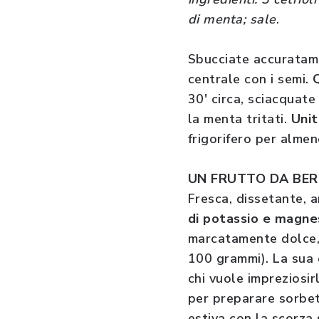
di menta; sale
.
Sbucciate accuratamen
centrale con i semi.
Q
30' circa, sciacquate 
la menta tritati.
Unit
frigorifero per almen
UN FRUTTO DA BE
Fresca, dissetante, a
di potassio e magne
marcatamente dolce, 
100 grammi). La sua 
chi vuole impreziosir
per preparare sorbet
estiva con la scorza