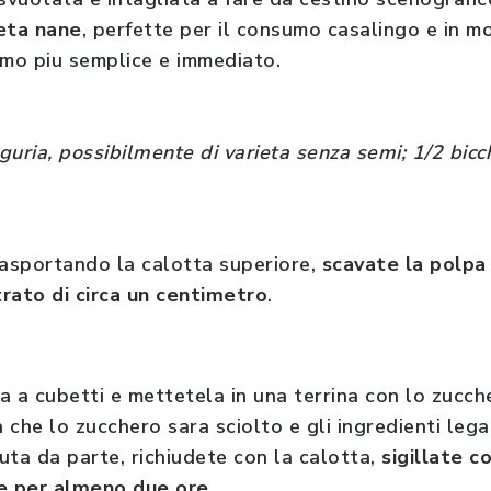
ieta nane
, perfette per il consumo casalingo e in mo
umo piu semplice e immediato.
nguria, possibilmente di varieta senza semi; 1/2 bicc
 asportando la calotta superiore,
scavate la polpa
trato di circa un centimetro
.
a a cubetti e mettetela in una terrina con lo zucche
 che lo zucchero sara sciolto e gli ingredienti lega
uta da parte, richiudete con la calotta,
sigillate c
re per almeno due ore
.