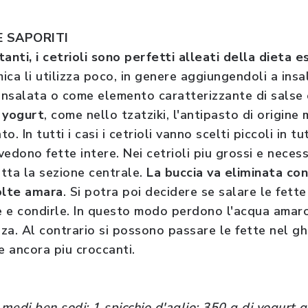
E SAPORITI
tanti, i cetrioli sono perfetti alleati della dieta e
ica li utilizza poco, in genere aggiungendoli a ins
 insalata o come elemento caratterizzante di salse
 yogurt
, come nello tzatziki, l'antipasto di origine
. In tutti i casi i cetrioli vanno scelti piccoli in t
edono fette intere. Nei cetrioli piu grossi e necess
tta la sezione centrale.
La buccia va eliminata co
olte amara
. Si potra poi decidere se salare le fette
le e condirle. In questo modo perdono l'acqua ama
za. Al contrario si possono passare le fette nel gh
le ancora piu croccanti.
i medi ben sodi; 1 spicchio d'aglio; 350 g di yogurt 