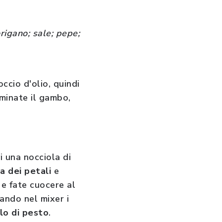
origano; sale; pepe;
ccio d'olio, quindi
iminate il gambo,
i una nocciola di
a dei petali
e
 e fate cuocere al
ando nel mixer i
ilo di pesto
.