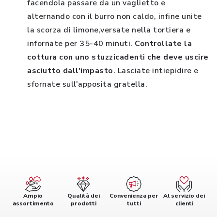
facendola passare da un vaglietto e
alternando con il burro non caldo, infine unite
la scorza di limone,versate nella tortiera e
infornate per 35-40 minuti.
Controllate la
cottura con uno stuzzicadenti che deve uscire
asciutto dall'impasto
. Lasciate intiepidire e
sfornate sull'apposita gratella.
Ampio
Qualità dei
Convenienza per
Al servizio dei
assortimento
prodotti
tutti
clienti