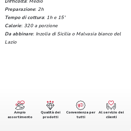
Difficolta
:
Medio
Preparazione
:
2h
Tempo di cottura
:
1h e 15'
Calorie
:
320 a porzione
Da abbinare
:
Inzolia di Sicilia o Malvasia bianco del
Lazio
Ampio
Qualità dei
Convenienza per
Al servizio dei
assortimento
prodotti
tutti
clienti