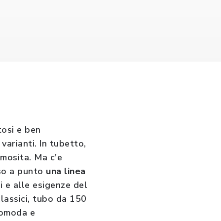
tosi e ben
arianti. In tubetto,
emosita. Ma c'e
sso a punto
una linea
ti e alle esigenze del
classici, tubo da 150
comoda e