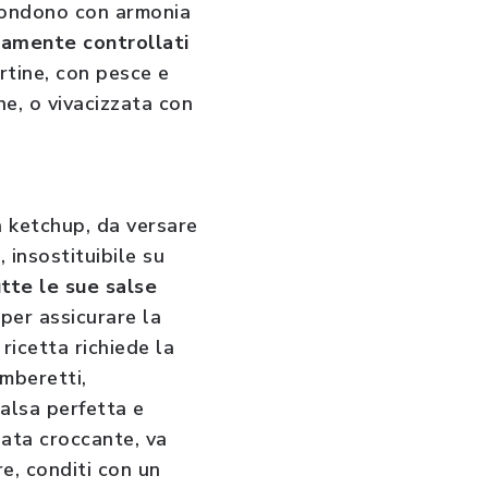
 fondono con armonia
tamente controllati
rtine, con pesce e
e, o vivacizzata con
a ketchup, da versare
, insostituibile su
tte le sue salse
per assicurare la
 ricetta richiede la
amberetti,
alsa perfetta e
lata croccante, va
re, conditi con un