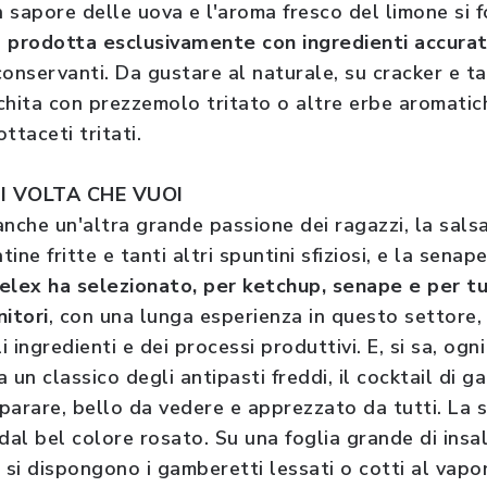
 sapore delle uova e l'aroma fresco del limone si
,
prodotta esclusivamente con ingredienti accura
onservanti. Da gustare al naturale, su cracker e ta
chita con prezzemolo tritato o altre erbe aromatich
ttaceti tritati.
I VOLTA CHE VUOI
anche un'altra grande passione dei ragazzi, la sals
ne fritte e tanti altri spuntini sfiziosi, e la senape
elex ha selezionato, per ketchup, senape e per tu
nitori
, con una lunga esperienza in questo settore, 
ingredienti e dei processi produttivi. E, si sa, ogni
 un classico degli antipasti freddi, il cocktail di g
parare, bello da vedere e apprezzato da tutti. La s
dal bel colore rosato. Su una foglia grande di insa
 si dispongono i gamberetti lessati o cotti al vapo