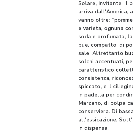
Solare, invitante, il
arriva dall'America, 
vanno oltre: "pomme 
e varieta, ognuna con
soda e profumata, la 
bue, compatto, di poc
sale. Altrettanto buo
solchi accentuati, pe
caratteristico collet
consistenza, riconos
spiccato, e il cilieg
in padella per condir
Marzano, di polpa carn
conserviera. Di bassa
all'essicazione. Sot
in dispensa.