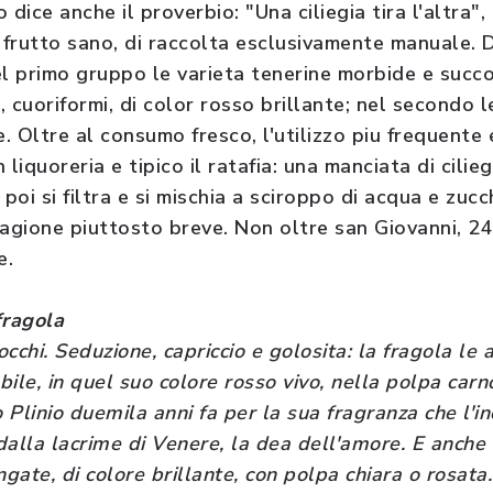
o dice anche il proverbio: "Una ciliegia tira l'altra",
Un frutto sano, di raccolta esclusivamente manuale. D
el primo gruppo le varieta tenerine morbide e succo
 cuoriformi, di color rosso brillante; nel secondo le
 Oltre al consumo fresco, l'utilizzo piu frequente 
n liquoreria e tipico il ratafia: una manciata di cil
 poi si filtra e si mischia a sciroppo di acqua e zucc
tagione piuttosto breve. Non oltre san Giovanni, 2
e.
fragola
cchi. Seduzione, capriccio e golosita: la fragola le
abile, in quel suo colore rosso vivo, nella polpa car
Plinio duemila anni fa per la sua fragranza che l'i
 dalla lacrime di Venere, la dea dell'amore. E anche 
ngate, di colore brillante, con polpa chiara o rosat