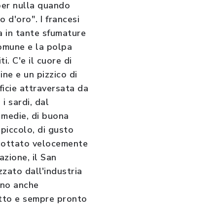
 per nulla quando
 d'oro". I francesi
a in tante sfumature
comune e la polpa
i. C'e il cuore di
ine e un pizzico di
ficie attraversata da
i sardi, dal
i medie, di buona
piccolo, di gusto
 scottato velocemente
azione, il San
izzato dall'industria
tano anche
iotto e sempre pronto