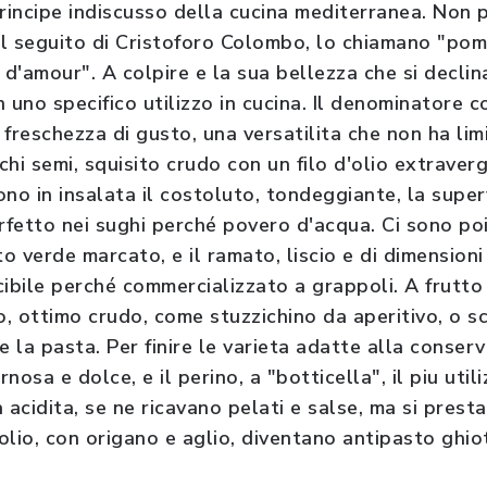
 principe indiscusso della cucina mediterranea. Non
al seguito di Cristoforo Colombo, lo chiamano "pomo
d'amour". A colpire e la sua bellezza che si declin
 uno specifico utilizzo in cucina. Il denominatore 
freschezza di gusto, una versatilita che non ha limit
hi semi, squisito crudo con un filo d'olio extraverg
no in insalata il costoluto, tondeggiante, la super
rfetto nei sughi perché povero d'acqua. Ci sono poi 
to verde marcato, e il ramato, liscio e di dimension
cibile perché commercializzato a grappoli. A frutto 
ino, ottimo crudo, come stuzzichino da aperitivo, o
e la pasta. Per finire le varieta adatte alla conserv
osa e dolce, e il perino, a "botticella", il piu util
 acidita, se ne ricavano pelati e salse, ma si pres
t'olio, con origano e aglio, diventano antipasto gh