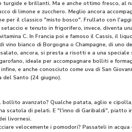
 turgide e brillanti. Ma e anche ottimo fresco, al 
succo di limone e zucchero. Meglio ancora accompa
line per il classico "misto bosco". Frullato con l'ag
setaccio e tenuto in frigorifero, invece, diventa u
vitamina C. In Francia poi e famoso il Cassis, il liquo
di vino bianco di Borgogna o Champagne, di uno degl
 salato, ancora, si presta a risotti e a una speciale
 garofano, ideale per accompagnare bolliti e formagg
 infine, e anche conosciuto come uva di San Giovan
a del Santo (24 giugno).
l bollito avanzato? Qualche patata, aglio e cipolla,
a scatola di pelati. E "l'inno di Garibaldi", piatto
ei livornesi.
cciare velocemente i pomodori? Passateli in acqua 