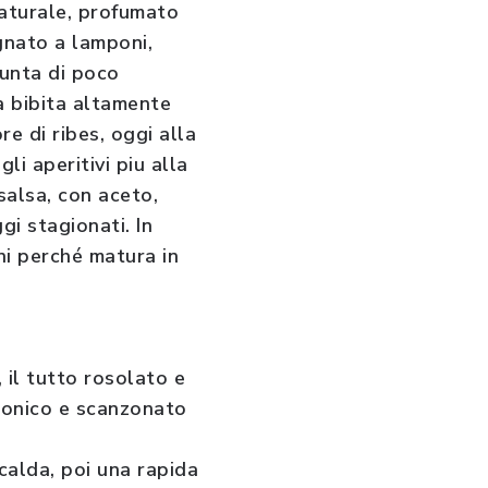
naturale, profumato
gnato a lamponi,
giunta di poco
na bibita altamente
re di ribes, oggi alla
i aperitivi piu alla
 salsa, con aceto,
i stagionati. In
ni perché matura in
 il tutto rosolato e
 ironico e scanzonato
calda, poi una rapida