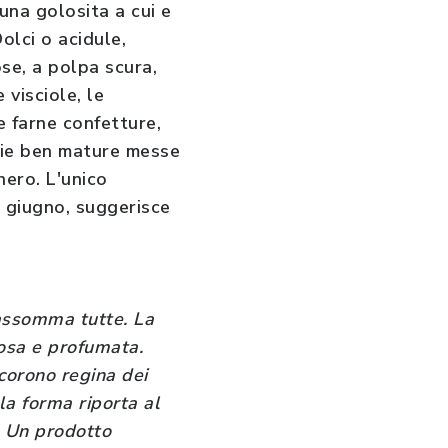
 una golosita a cui e
olci o acidule,
se, a polpa scura,
 visciole, le
e farne confetture,
iegie ben mature messe
hero. L'unico
4 giugno, suggerisce
 assomma tutte. La
nosa e profumata.
ncorono regina dei
la forma riporta al
a. Un prodotto