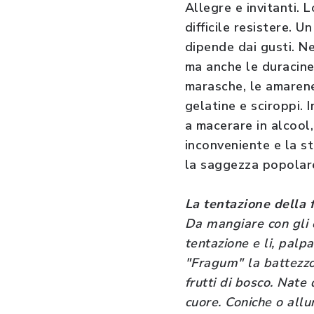
Allegre e invitanti. L
difficile resistere. 
dipende dai gusti. N
ma anche le duracine,
marasche, le amarene.
gelatine e sciroppi. I
a macerare in alcool,
inconveniente e la s
la saggezza popolar
La tentazione della 
Da mangiare con gli o
tentazione e li, palp
"Fragum" la battezzo 
frutti di bosco. Nate
cuore. Coniche o allu