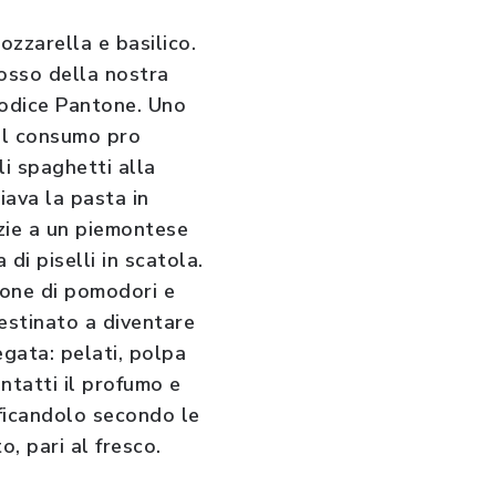
ozzarella e basilico.
rosso della nostra
codice Pantone. Uno
 il consumo pro
li spaghetti alla
iava la pasta in
azie a un piemontese
di piselli in scatola.
ione di pomodori e
stinato a diventare
egata: pelati, polpa
ntatti il profumo e
sificandolo secondo le
, pari al fresco.