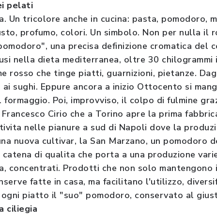
i pelati
lia. Un tricolore anche in cucina: pasta, pomodoro, m
sto, profumo, colori. Un simbolo. Non per nulla il 
 pomodoro", una precisa definizione cromatica del 
fusi nella dieta mediterranea, oltre 30 chilogrammi
e rosso che tinge piatti, guarnizioni, pietanze. Dag
 ai sughi. Eppure ancora a inizio Ottocento si mang
l formaggio. Poi, improvviso, il colpo di fulmine gr
 Francesco Cirio che a Torino apre la prima fabbrica 
tivita nelle pianure a sud di Napoli dove la produz
na nuova cultivar, la San Marzano, un pomodoro de
na catena di qualita che porta a una produzione vari
, concentrati. Prodotti che non solo mantengono i
nserve fatte in casa, ma facilitano l'utilizzo, diver
 ogni piatto il "suo" pomodoro, conservato al giusto
a ciliegia