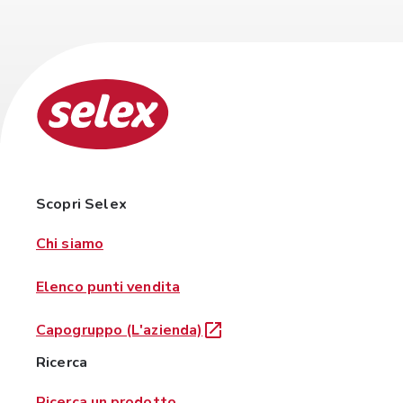
Scopri Selex
Chi siamo
Elenco punti vendita
Capogruppo (L'azienda)
Ricerca
Ricerca un prodotto