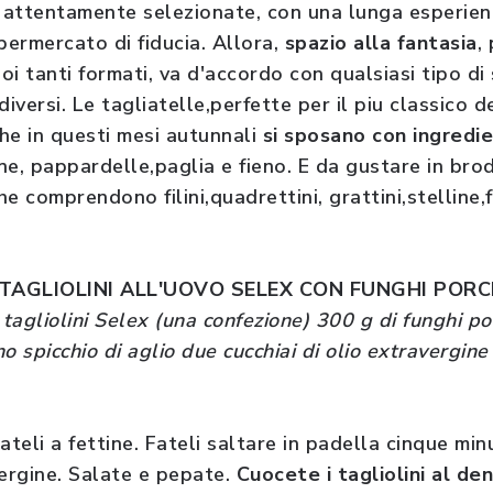
attentamente selezionate, con una lunga esperienz
permercato di fiducia. Allora,
spazio alla fantasia
,
uoi tanti formati, va d'accordo con qualsiasi tipo di
versi. Le tagliatelle,perfette per il piu classico de
,che in questi mesi autunnali
si sposano con ingredie
ine, pappardelle,paglia e fieno. E da gustare in bro
he comprendono filini,quadrettini, grattini,stelline,f
 TAGLIOLINI ALL'UOVO SELEX CON FUNGHI PORC
 tagliolini Selex (una confezione) 300 g di funghi po
o spicchio di aglio due cucchiai di olio extravergine
iateli a fettine. Fateli saltare in padella cinque min
vergine. Salate e pepate.
Cuocete i tagliolini al den